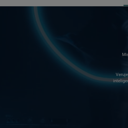
Mis
Veruje
intelig