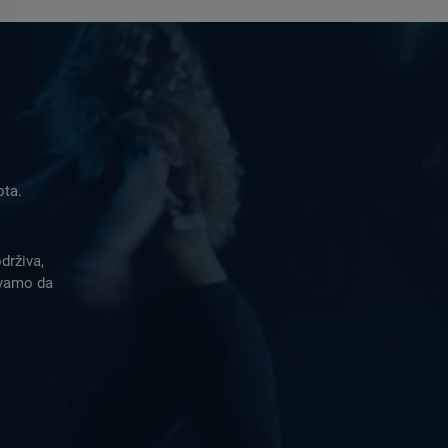
ota.
drživa,
ivamo da