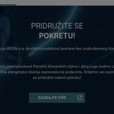
PRIDRUŽITE SE
POKRETU!
ija MOON-a je da elektromobilnost postane deo svakodnevnog živ
mo u neophodnost Pariskih klimatskih ciljeva i zbog toga nudimo o
entna energetska rešenja zasnovana na podacima. Srdačno vas poz
se pridružite našem pokretu!
SAZNAJTE VIŠE