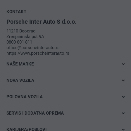
KONTAKT
Porsche Inter Auto S d.o.o.
11210 Beograd
Zrenjaninski put 9A
0800 801 811
office@porscheinterauto.rs
https://www.porscheinterauto.rs
NAŠE MARKE
Volkswagen
NOVA VOZILA
Audi
Odmah dostupno
SEAT
POLOVNA VOZILA
Probna vožnja
Porsche
Brza pretraga
Elektromobilnost
SERVIS I DODATNA OPREMA
CUPRA
Detaljna pretraga
Ponude i akcije
Ponuda
Volkswagen privredna vozila
KARIJERA/POSLOVI
Konfigurator