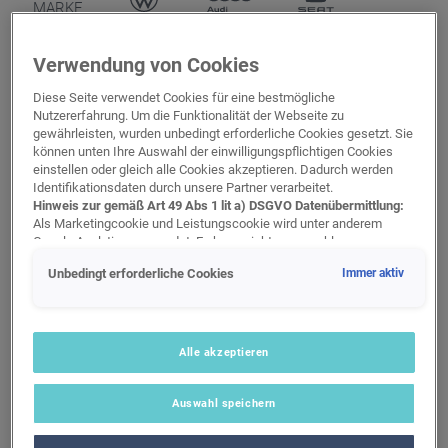
MARKE
PORSCHE
CUPRA
VOLKSWAGEN
DAS
Verwendung von Cookies
PRIVREDNA
WELTAUTO
VOZILA
Diese Seite verwendet Cookies für eine bestmögliche
Nutzererfahrung. Um die Funktionalität der Webseite zu
gewährleisten, wurden unbedingt erforderliche Cookies gesetzt. Sie
können unten Ihre Auswahl der einwilligungspflichtigen Cookies
einstellen oder gleich alle Cookies akzeptieren. Dadurch werden
Identifikationsdaten durch unsere Partner verarbeitet.
Hinweis zur gemäß Art 49 Abs 1 lit a) DSGVO Datenübermittlung:
Als Marketingcookie und Leistungscookie wird unter anderem
Google Analytics verwendet. Es kann nicht ausgeschlossen
werden, dass Google Irland als unser Vertragspartner
Unbedingt erforderliche Cookies
Immer aktiv
personenbezogene Daten in die USA (insbesondere dort an die
Google LLC) weitergibt. In den USA besteht kein der Europäischen
Union der Sache nach gleichwertiges Datenschutzniveau und es
fehlt an einem Angemessenheitsbeschluss der Europäischen
Kommission. Hieraus können sich für Sie Risiken ergeben, weil Sie
Alle akzeptieren
Ihre Rechte als Betroffener in den USA nicht wirksam durchsetzen
können, in den USA keine Datenschutzgrundsätze bestehen, und
Auswahl speichern
weil nicht ausgeschlossen werden kann, dass aufgrund aktueller
Gesetze US-Sicherheitsbehörden einen Zugriff auf Daten erlangen
AKTUELNO U AUTO KUĆI
27.11.2025
können, wobei Eingriffe in Ihre persönlichen Rechte und Freiheiten