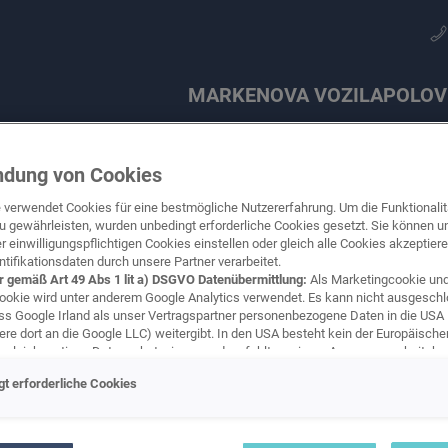
MARKE
NOVA VOZILA
POLOV
dung von Cookies
 verwendet Cookies für eine bestmögliche Nutzererfahrung. Um die Funktionalit
 gewährleisten, wurden unbedingt erforderliche Cookies gesetzt. Sie können un
 einwilligungspflichtigen Cookies einstellen oder gleich alle Cookies akzeptier
tifikationsdaten durch unsere Partner verarbeitet.
r gemäß Art 49 Abs 1 lit a) DSGVO Datenübermittlung:
Als Marketingcookie un
TO S
ookie wird unter anderem Google Analytics verwendet. Es kann nicht ausgesch
ss Google Irland als unser Vertragspartner personenbezogene Daten in die USA
O
re dort an die Google LLC) weitergibt. In den USA besteht kein der Europäische
Detaljna pretraga
Točkovi i felne
Probna vožnja
Audi
Elektromobilnost
carLOG
SEAT
 gleichwertiges Datenschutzniveau und es fehlt an einem Angemessenheitsbe
n Kommission. Hieraus können sich für Sie Risiken ergeben, weil Sie Ihre Rech
t erforderliche Cookies
r in den USA nicht wirksam durchsetzen können, in den USA keine Datenschutz
del. Pregledajte naša odmah
und weil nicht ausgeschlossen werden kann, dass aufgrund aktueller Gesetze U
behörden einen Zugriff auf Daten erlangen können, wobei Eingriffe in Ihre pers
 Freiheiten nicht auf das absolut Notwendige beschränkt sind.
Sollten Sie das 